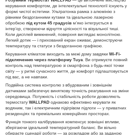
керування комфортом, де інтелектуальні технології існують у
формі чистої естетики. Ультратонка рамка з алюмінію з
рівними бездоганними кутами та ідеальною лазерною
обробкою
під кутом 45 градусів
м’яко інтегрується в
інтер’єр, створюючи відчуття цілісності та візуальної тиші.
Коли дисплей вимкнений, поверхня виглядає монолітною.
Легкий дотик — і прихований екран оживає, демонструючи
температуру та статуси з бездоганною графікою.
Керування кліматом виходить за межі дому завдяки
Wi-Fi-
підключенню через платформу Tuya
. Ви отримуєте повний
контроль над температурою зі смартфона з будь-якої точки
світу — у ритмі сучасного життя, де комфорт підлаштовується
під вас, а не навпаки.
Подвійна система контролю з вбудованим і зовнішнім
датчиками забезпечує виняткову точність реагування на зміни
середовища. Потужність і стабільність роботи дозволяють
термостату
WALLPAD
однаково ефективно керувати як
водяним, так і електричним підігрівом підлоги — у приватних
резиденціях та преміальних комерційних просторах.
Функція тонкого калібрування компенсує зовнішні впливи,
зберігаючи ідеальний температурний баланс. Ви вільно
обираєте сценарії роботи — за розкладом або за заданою