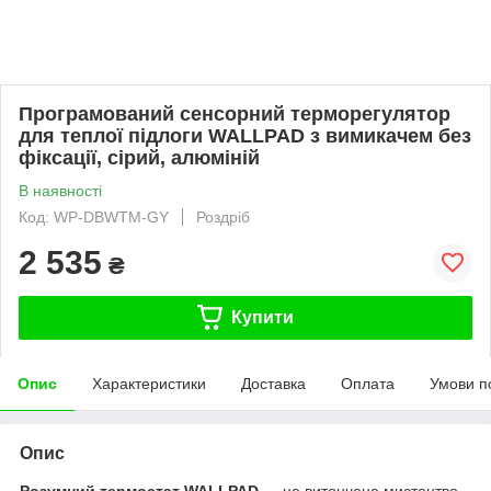
Програмований сенсорний терморегулятор
для теплої підлоги WALLPAD з вимикачем без
фіксації, сірий, алюміній
В наявності
Код: WP-DBWTM-GY
Роздріб
2 535
₴
Купити
Опис
Характеристики
Доставка
Оплата
Умови п
Опис
Розумний термостат WALLPAD
— це витончене мистецтво