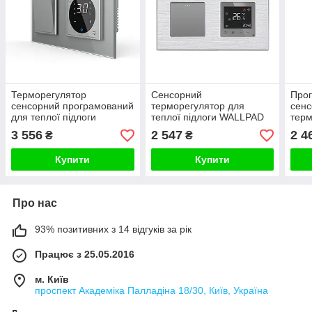
Терморегулятор
Сенсорний
Про
сенсорний програмований
терморегулятор для
сен
для теплої підлоги
теплої підлоги WALLPAD
терм
LIVOLO з вимикачем без
(програмований) з
тепл
3 556
2 547
2 4
₴
₴
фіксації, сірий, скло
перехресним вимикачем,
вими
сірий, алюміній
сіри
Купити
Купити
Про нас
93% позитивних з 14 відгуків за рік
Працює з 25.05.2016
м. Київ
проспект Академіка Палладіна 18/30, Київ, Україна