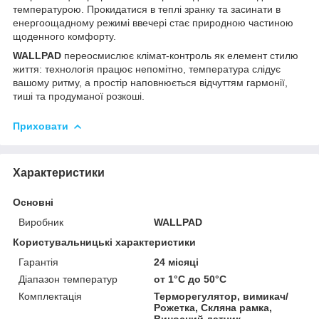
температурою. Прокидатися в теплі зранку та засинати в
енергоощадному режимі ввечері стає природною частиною
щоденного комфорту.
WALLPAD
переосмислює клімат-контроль як елемент стилю
життя: технологія працює непомітно, температура слідує
вашому ритму, а простір наповнюється відчуттям гармонії,
тиші та продуманої розкоші.
Приховати
Характеристики
Основні
Виробник
WALLPAD
Користувальницькі характеристики
Гарантія
24 місяці
Діапазон температур
от 1°C до 50°C
Комплектація
Терморегулятор, вимикач/
Рожетка, Скляна рамка,
Виносний датчик