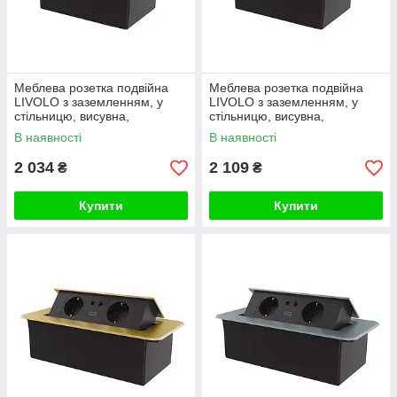
Меблева розетка подвійна
Меблева розетка подвійна
LIVOLO з заземленням, у
LIVOLO з заземленням, у
стільницю, висувна,
стільницю, висувна,
алюміній, плавне відкриття,
алюміній, плавне відкриття,
В наявності
В наявності
срібна
біла
2 034
2 109
₴
₴
Купити
Купити