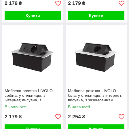
2 179
2 179
₴
₴
Купити
Купити
Меблева розетка LIVOLO
Меблева розетка LIVOLO
срібна, у стільницю, з
біла, у стільницю, з інтернет,
інтернет, висувна, з
висувна, з заземленням,
заземленням, плавне
плавне відкриття, алюміній
В наявності
В наявності
відкриття, алюміній
2 179
2 254
₴
₴