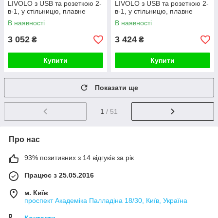
LIVOLO з USB та розеткою 2-
LIVOLO з USB та розеткою 2-
в-1, у стільницю, плавне
в-1, у стільницю, плавне
відкриття, алюміній, біла
відкриття, алюміній, бронзова
В наявності
В наявності
3 052
3 424
₴
₴
Купити
Купити
Показати ще
1
/ 51
Про нас
93% позитивних з 14 відгуків за рік
Працює з 25.05.2016
м. Київ
проспект Академіка Палладіна 18/30, Київ, Україна