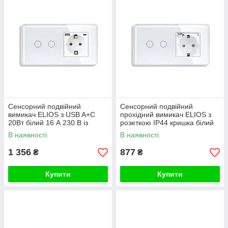
Сенсорний подвійний
Сенсорний подвійний
вимикач ELIOS з USB A+C
прохідний вимикач ELIOS з
20Вт білий 16 А 230 В із
розеткою IP44 кришка білий
заземленням шторки скло
16А 230В із заземленням
В наявності
В наявності
шторки скло
1 356
877
₴
₴
Купити
Купити