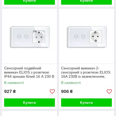
Купити
Купити
Сенсорний подвійний
Сенсорний вимикач 2-
вимикач ELIOS з розеткою
сенсорний з розеткою ELIOS
IP44 кришка білий 16 А 230 В
16А 230В із заземленням,
із заземленням шторки скло
шторки, білий, скло
В наявності
В наявності
927
906
₴
₴
Купити
Купити