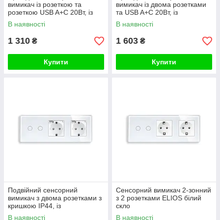
вимикач із розеткою та
вимикач із двома розетками
розеткою USB A+C 20Вт, із
та USB A+C 20Вт, із
заземленням і шторками
заземленням і шторками
В наявності
В наявності
ELIOS білий скло
ELIOS білий скло
1 310
1 603
₴
₴
Купити
Купити
Подвійний сенсорний
Сенсорний вимикач 2-зонний
вимикач з двома розетками з
з 2 розетками ELIOS білий
кришкою IP44, із
скло
заземленням і шторками
В наявності
В наявності