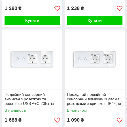
ELIOS білий скло
1 280
1 238
₴
₴
Купити
Купити
Подвійний сенсорний
Прохідний подвійний
вимикач з розеткою та
сенсорний вимикач із двома
розеткою USB A+C 20Вт, із
розетками з кришкою IP44, із
заземленням і шторками
заземленням ELIOS білий
В наявності
В наявності
ELIOS білий скло
скло
1 688
1 090
₴
₴