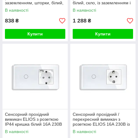
заземленням, шторки, білий,
білий, скло, із заземленням і
скло
шторками, 16А 230В
В наявності
В наявності
838
1 288
₴
₴
Купити
Купити
Сенсорний прохідний
Сенсорний прохідний /
вимикач ELIOS з розеткою
перехресний вимикач з
IP44 кришка білий 16А 230В
розеткою ELIOS 16А 230В із
із заземленням шторки скло
заземленням, шторки, білий,
В наявності
В наявності
скло