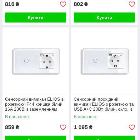
816
802
₴
₴
Купити
Купити
Сенсорний вимикач ELIOS з
Сенсорний прохідний
розеткою IP44 кришка білий
вимикач ELIOS з розеткою та
16А 230В із заземленням
USB A+C 20Вт, білий, скло, із
шторки скло
заземленням і шторками,
В наявності
В наявності
16А 230В
859
1 095
₴
₴