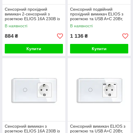
Сенсорний прохідний
Сенсорний подвійний
вимикач 2-сенсорний з
прохідний вимикач ELIOS з
розеткою ELIOS 16А 230В із
розеткою та USB A+C 20Вт,
заземленням, шторки, білий,
білий, скло, дотиковий,
В наявності
В наявності
скло
заземлення,
884
1 136
₴
₴
Купити
Купити
Сенсорний вимикач з
Сенсорний вимикач ELIOS з
розеткою ELIOS 16А 230В із
розеткою та USB A+C 20Вт,