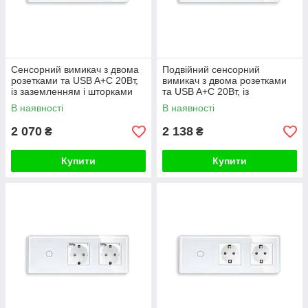
Сенсорний вимикач з двома
Подвійний сенсорний
розетками та USB A+C 20Вт,
вимикач з двома розетками
із заземленням і шторками
та USB A+C 20Вт, із
ELIOS 16А 230В білий скло
заземленням і шторками
В наявності
В наявності
ELIOS білий скло
2 070
2 138
₴
₴
Купити
Купити