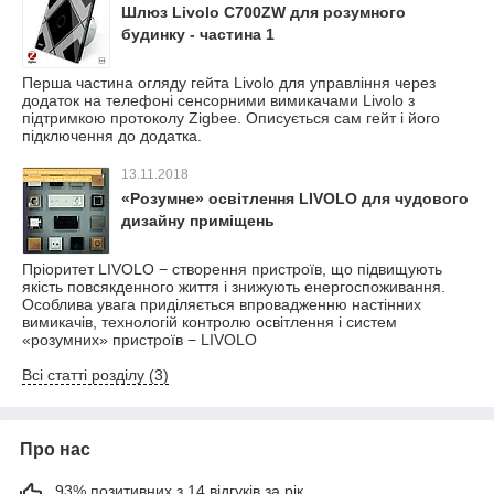
Шлюз Livolo C700ZW для розумного
будинку - частина 1
Перша частина огляду гейта Livolo для управління через
додаток на телефоні сенсорними вимикачами Livolo з
підтримкою протоколу Zigbee. Описується сам гейт і його
підключення до додатка.
13.11.2018
«Розумне» освітлення LIVOLO для чудового
дизайну приміщень
Пріоритет LIVOLO − створення пристроїв, що підвищують
якість повсякденного життя і знижують енергоспоживання.
Особлива увага приділяється впровадженню настінних
вимикачів, технологій контролю освітлення і систем
«розумних» пристроїв − LIVOLO
Всі статті розділу (3)
Про нас
93% позитивних з 14 відгуків за рік